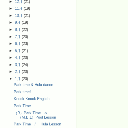
►
12月
(21)
►
11月
(19)
►
10月
(21)
►
9月
(19)
►
8月
(22)
►
7月
(20)
►
6月
(23)
►
5月
(21)
►
4月
(20)
►
3月
(24)
►
2月
(20)
▼
1月
(20)
Park time & Hula dance
Park time!
Knock Knock English
Park Time
（R）Park Time &
（M.B.L）Pool Lesson
Park Time / Hula Lesson