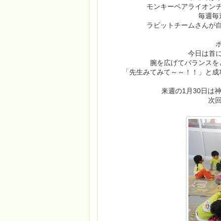
モンキーベアライオン
毎週毎
ラビットチームさんが
今日は首
腕を広げてバランスを
「先生みてみて～～！！」と成
来週の1月30日は
次