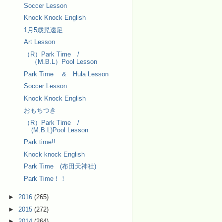
Soccer Lesson
Knock Knock English
1月5歳児遠足
Art Lesson
（R）Park Time /
（M.B.L）Pool Lesson
Park Time & Hula Lesson
Soccer Lesson
Knock Knock English
おもちつき
（R）Park Time /
(M.B.L)Pool Lesson
Park time!!
Knock knock English
Park Time (布田天神社)
Park Time！！
►
2016
(265)
►
2015
(272)
►
2014
(264)