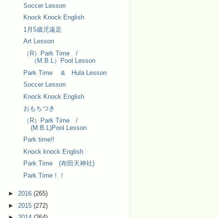
Soccer Lesson
Knock Knock English
1月5歳児遠足
Art Lesson
（R）Park Time /
（M.B.L）Pool Lesson
Park Time & Hula Lesson
Soccer Lesson
Knock Knock English
おもちつき
（R）Park Time /
(M.B.L)Pool Lesson
Park time!!
Knock knock English
Park Time (布田天神社)
Park Time！！
►
2016
(265)
►
2015
(272)
►
2014
(264)