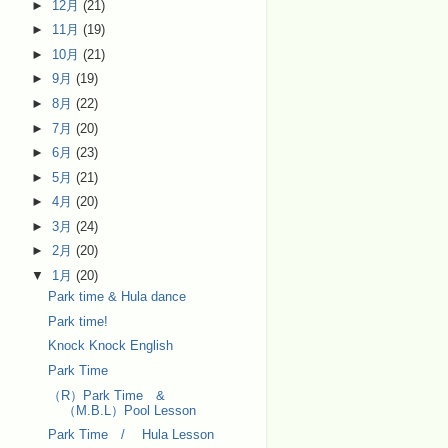
►
12月
(21)
►
11月
(19)
►
10月
(21)
►
9月
(19)
►
8月
(22)
►
7月
(20)
►
6月
(23)
►
5月
(21)
►
4月
(20)
►
3月
(24)
►
2月
(20)
▼
1月
(20)
Park time & Hula dance
Park time!
Knock Knock English
Park Time
（R）Park Time &
（M.B.L）Pool Lesson
Park Time / Hula Lesson