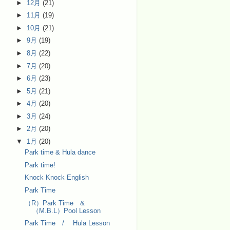
►
12月
(21)
►
11月
(19)
►
10月
(21)
►
9月
(19)
►
8月
(22)
►
7月
(20)
►
6月
(23)
►
5月
(21)
►
4月
(20)
►
3月
(24)
►
2月
(20)
▼
1月
(20)
Park time & Hula dance
Park time!
Knock Knock English
Park Time
（R）Park Time &
（M.B.L）Pool Lesson
Park Time / Hula Lesson