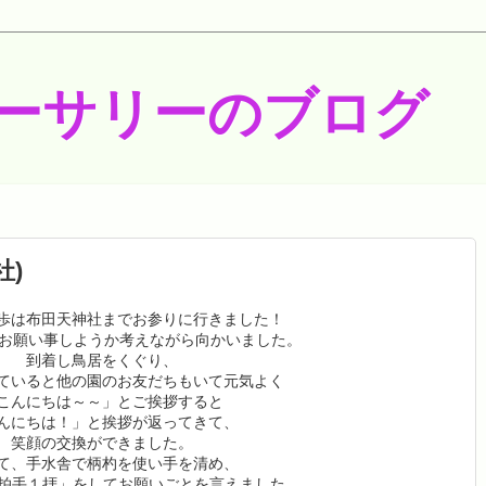
ーサリーのブログ
社)
歩は布田天神社までお参りに行きました！
お願い事しようか考えながら向かいました。
到着し鳥居をくぐり、
ていると他の園のお友だちもいて元気よく
こんにちは～～」とご挨拶すると
んにちは！」と挨拶が返ってきて、
笑顔の交換ができました。
て、手水舎で柄杓を使い手を清め、
2拍手１拝」をしてお願いごとを言えました。