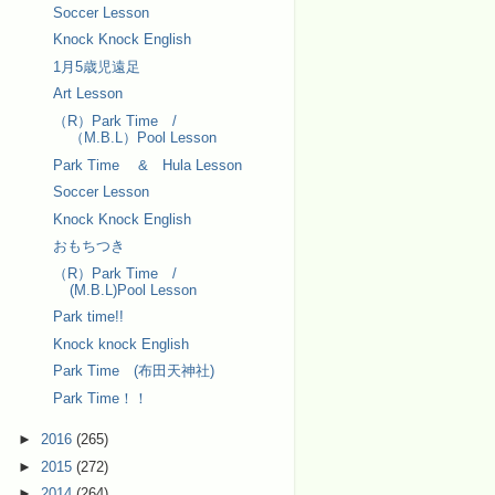
Soccer Lesson
Knock Knock English
1月5歳児遠足
Art Lesson
（R）Park Time /
（M.B.L）Pool Lesson
Park Time & Hula Lesson
Soccer Lesson
Knock Knock English
おもちつき
（R）Park Time /
(M.B.L)Pool Lesson
Park time!!
Knock knock English
Park Time (布田天神社)
Park Time！！
►
2016
(265)
►
2015
(272)
►
2014
(264)