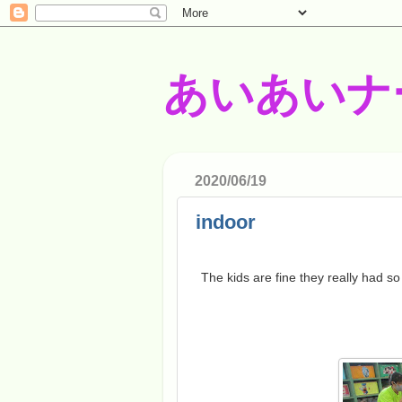
あいあいナ
2020/06/19
indoor
The kids are fine they really had s