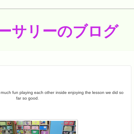
ーサリーのブログ
o much fun playing each other inside enjoying the lesson we did so
far so good.