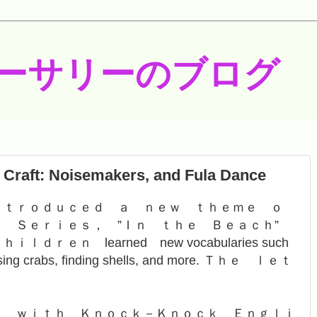
ーサリーのブログ
 Craft: Noisemakers, and Fula Dance
ｎｔｒｏｄｕｃｅｄ ａ ｎｅｗ ｔｈｅｍｅ ｏ
ｓ Ｓｅｒｉｅｓ， ”Ｉｎ ｔｈｅ Ｂｅａｃｈ”
ｅｎ learned new vocabularies such
hasing crabs, finding shells, and more. Ｔｈｅ ｌｅｔ
ｓ ｗｉｔｈ Ｋｎｏｃｋ－Ｋｎｏｃｋ Ｅｎｇｌｉ