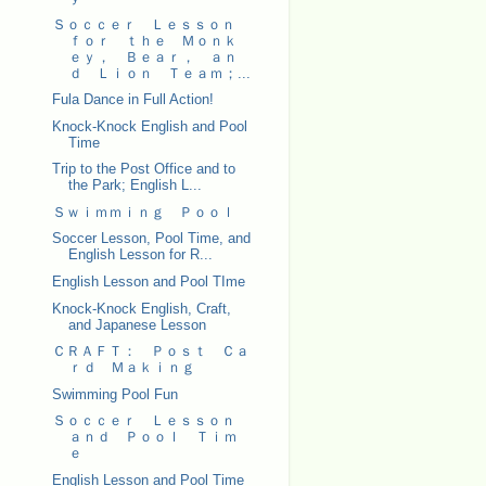
Ｓｏｃｃｅｒ Ｌｅｓｓｏｎ
ｆｏｒ ｔｈｅ Ｍｏｎｋ
ｅｙ， Ｂｅａｒ， ａｎ
ｄ Ｌｉｏｎ Ｔｅａｍ；...
Fula Dance in Full Action!
Knock-Knock English and Pool
Time
Trip to the Post Office and to
the Park; English L...
Ｓｗｉｍｍｉｎｇ Ｐｏｏｌ
Soccer Lesson, Pool Time, and
English Lesson for R...
English Lesson and Pool TIme
Knock-Knock English, Craft,
and Japanese Lesson
ＣＲＡＦＴ： Ｐｏｓｔ Ｃａ
ｒｄ Ｍａｋｉｎｇ
Swimming Pool Fun
Ｓｏｃｃｅｒ Ｌｅｓｓｏｎ
ａｎｄ Ｐｏｏｌ Ｔｉｍ
ｅ
English Lesson and Pool Time