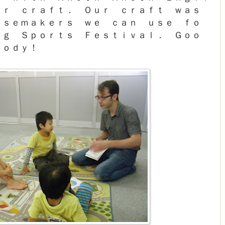
ｕｒ ｃｒａｆｔ． Ｏｕｒ ｃｒａｆｔ ｗａｓ
ｉｓｅｍａｋｅｒｓ ｗｅ ｃａｎ ｕｓｅ ｆｏ
ｎｇ Ｓｐｏｒｔｓ Ｆｅｓｔｉｖａｌ． Ｇｏｏ
ｂｏｄｙ！