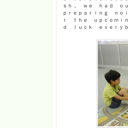
ｓｈ， ｗｅ ｈａｄ ｏ
ｐｒｅｐａｒｉｎｇ ｎｏ
ｒ ｔｈｅ ｕｐｃｏｍｉ
ｄ ｌｕｃｋ ｅｖｅｒｙ