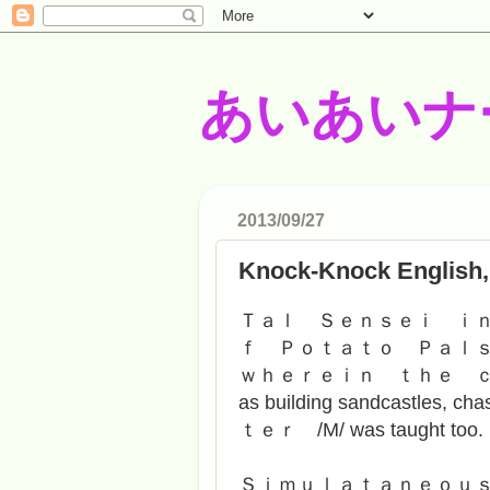
あいあいナ
2013/09/27
Knock-Knock English,
Ｔａｌ Ｓｅｎｓｅｉ ｉ
ｆ Ｐｏｔａｔｏ Ｐａｌ
ｗｈｅｒｅｉｎ ｔｈｅ ｃｈｉｌｄｒ
as building sandcastles, c
ｔｅｒ /M/ was taught too.
Ｓｉｍｕｌａｔａｎｅｏｕ