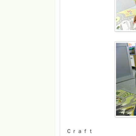
Ｃｒａｆｔ