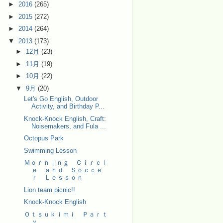
►
2016
(265)
►
2015
(272)
►
2014
(264)
▼
2013
(173)
►
12月
(23)
►
11月
(19)
►
10月
(22)
▼
9月
(20)
Let's Go English, Outdoor
Activity, and Birthday P...
Knock-Knock English, Craft:
Noisemakers, and Fula ...
Octopus Park
Swimming Lesson
Ｍｏｒｎｉｎｇ Ｃｉｒｃｌ
ｅ ａｎｄ Ｓｏｃｃｅ
ｒ Ｌｅｓｓｏｎ
Lion team picnic!!
Knock-Knock English
Ｏｔｓｕｋｉｍｉ Ｐａｒｔ
ｙ