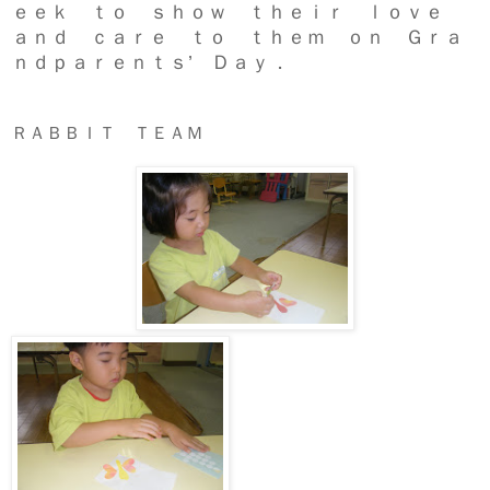
ｅｅｋ ｔｏ ｓｈｏｗ ｔｈｅｉｒ ｌｏｖｅ
ａｎｄ ｃａｒｅ ｔｏ ｔｈｅｍ ｏｎ Ｇｒａ
ｎｄｐａｒｅｎｔｓ’ Ｄａｙ．
ＲＡＢＢＩＴ ＴＥＡＭ