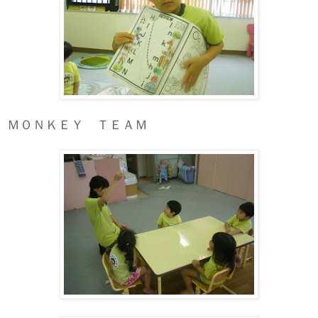
ＭＯＮＫＥＹ ＴＥＡＭ