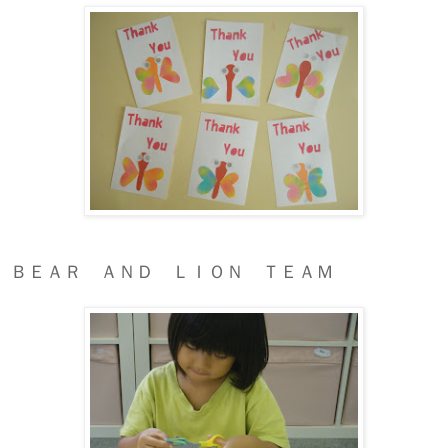
ＢＥＡＲ ＡＮＤ ＬＩＯＮ ＴＥＡＭ