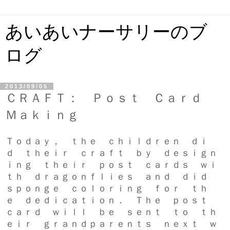
あいあいナーサリーのブ
ログ
2013/09/05
ＣＲＡＦＴ： Ｐｏｓｔ Ｃａｒｄ
Ｍａｋｉｎｇ
Ｔｏｄａｙ， ｔｈｅ ｃｈｉｌｄｒｅｎ ｄｉ
ｄ ｔｈｅｉｒ ｃｒａｆｔ ｂｙ ｄｅｓｉｇｎ
ｉｎｇ ｔｈｅｉｒ ｐｏｓｔ ｃａｒｄｓ ｗｉ
ｔｈ ｄｒａｇｏｎｆｌｉｅｓ ａｎｄ ｄｉｄ
ｓｐｏｎｇｅ ｃｏｌｏｒｉｎｇ ｆｏｒ ｔｈ
ｅ ｄｅｄｉｃａｔｉｏｎ． Ｔｈｅ ｐｏｓｔ
ｃａｒｄ ｗｉｌｌ ｂｅ ｓｅｎｔ ｔｏ ｔｈ
ｅｉｒ ｇｒａｎｄｐａｒｅｎｔｓ ｎｅｘｔ ｗ