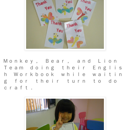
Ｍｏｎｋｅｙ， Ｂｅａｒ， ａｎｄ Ｌｉｏｎ
Ｔｅａｍ ｄｏｉｎｇ ｔｈｅｉｒ Ｅｎｇｌｉｓ
ｈ Ｗｏｒｋｂｏｏｋ ｗｈｉｌｅ ｗａｉｔｉｎ
ｇ ｆｏｒ ｔｈｅｉｒ ｔｕｒｎ ｔｏ ｄｏ
ｃｒａｆｔ．