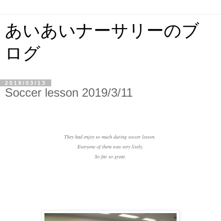
あいあいナーサリーのブ
ログ
2019/03/13
Soccer lesson 2019/3/11
They had enjoy so much during soccer lesson.
Everyone of them was very lively,
So far so great.