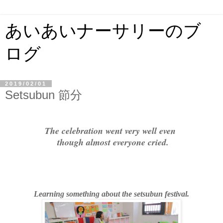
あいあいナーサリーのブ
ログ
2019/02/01
Setsubun 節分
The celebration went very well even
though almost everyone cried.
Learning something about the setsubun festival.