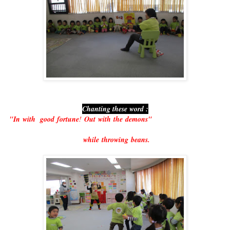
Chanting these word :
"In
with
good
fortune
!
Out
with
the
demons"
while
throwing
beans
.