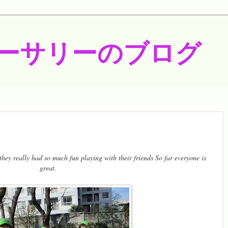
ーサリーのブログ
hey really had so much fun playing with their friends So far everyone is
great.