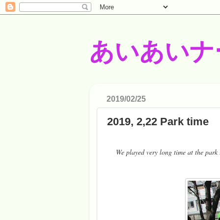
あいあいナ
2019/02/25
2019, 2,22 Park time
We played very long time at the park t