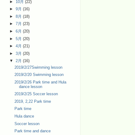
►
10月
(22)
►
9月
(16)
►
8月
(18)
►
7月
(23)
►
6月
(20)
►
5月
(20)
►
4月
(21)
►
3月
(20)
▼
2月
(16)
2019/2/27Swimming lesson
2019/2/20 Swimming lesson
2019/2/26 Park time and Hula
dance lesson
2019/2/25 Soccer lesson
2019, 2,22 Park time
Park time
Hula dance
Soccer lesson
Park time and dance