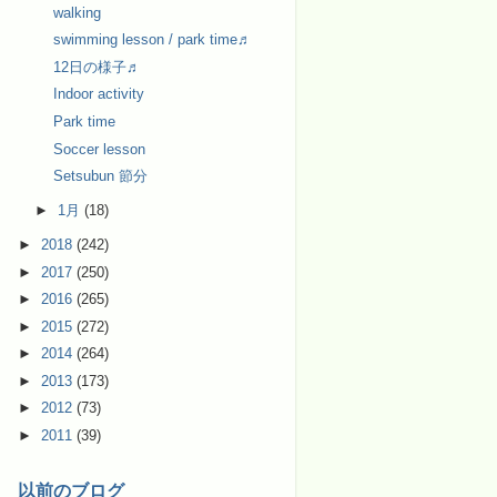
walking
swimming lesson / park time♬
12日の様子♬
Indoor activity
Park time
Soccer lesson
Setsubun 節分
►
1月
(18)
►
2018
(242)
►
2017
(250)
►
2016
(265)
►
2015
(272)
►
2014
(264)
►
2013
(173)
►
2012
(73)
►
2011
(39)
以前のブログ