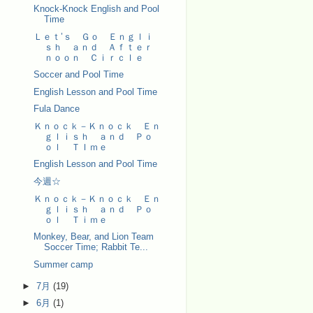
Knock-Knock English and Pool
Time
Ｌｅｔ’ｓ Ｇｏ Ｅｎｇｌｉ
ｓｈ ａｎｄ Ａｆｔｅｒ
ｎｏｏｎ Ｃｉｒｃｌｅ
Soccer and Pool Time
English Lesson and Pool Time
Fula Dance
Ｋｎｏｃｋ－Ｋｎｏｃｋ Ｅｎ
ｇｌｉｓｈ ａｎｄ Ｐｏ
ｏｌ ＴＩｍｅ
English Lesson and Pool Time
今週☆
Ｋｎｏｃｋ－Ｋｎｏｃｋ Ｅｎ
ｇｌｉｓｈ ａｎｄ Ｐｏ
ｏｌ Ｔｉｍｅ
Monkey, Bear, and Lion Team
Soccer Time; Rabbit Te...
Summer camp
►
7月
(19)
►
6月
(1)