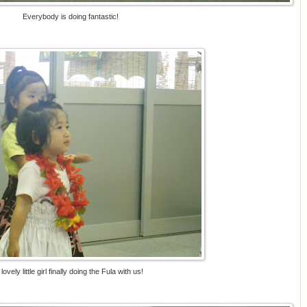
Everybody is doing fantastic!
lovely little girl finally doing the Fula with us!