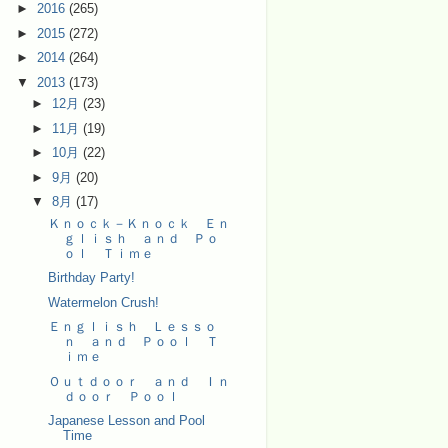
►
2016
(265)
►
2015
(272)
►
2014
(264)
▼
2013
(173)
►
12月
(23)
►
11月
(19)
►
10月
(22)
►
9月
(20)
▼
8月
(17)
Ｋｎｏｃｋ－Ｋｎｏｃｋ Ｅｎ
ｇｌｉｓｈ ａｎｄ Ｐｏ
ｏｌ Ｔｉｍｅ
Birthday Party!
Watermelon Crush!
Ｅｎｇｌｉｓｈ Ｌｅｓｓｏ
ｎ ａｎｄ Ｐｏｏｌ Ｔ
ｉｍｅ
Ｏｕｔｄｏｏｒ ａｎｄ Ｉｎ
ｄｏｏｒ Ｐｏｏｌ
Japanese Lesson and Pool
Time