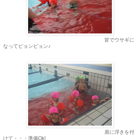
皆でウサギに
なってピョンピョン♪
肩に浮きを付
けて・・・準備Ok!