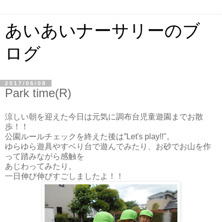
あいあいナーサリーのブ
ログ
2017/06/08
Park time(R)
涼しい朝を迎えた今日は元気に調布台児童遊園までお散
歩！！
公園ルールチェックを終えた後は”Let's play!!"。
ゆらゆら遊具やすベり台で遊んでみたり、お砂でお山を作
って踏みながら感触を
あじわってみたり。
一日伸び伸びすごしましたよ！！