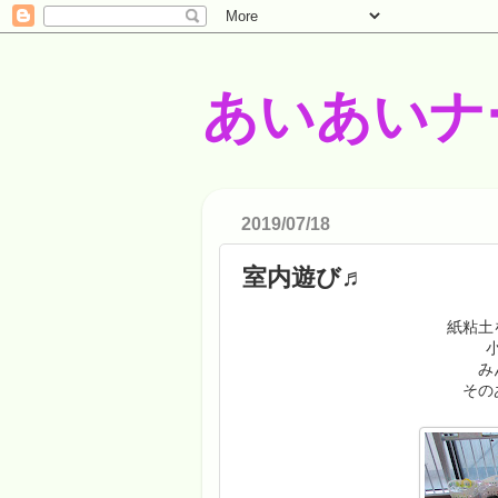
あいあいナ
2019/07/18
室内遊び♬
紙粘土
み
その