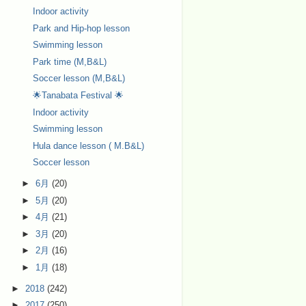
Indoor activity
Park and Hip-hop lesson
Swimming lesson
Park time (M,B&L)
Soccer lesson (M,B&L)
🌟Tanabata Festival 🌟
Indoor activity
Swimming lesson
Hula dance lesson ( M.B&L)
Soccer lesson
►
6月
(20)
►
5月
(20)
►
4月
(21)
►
3月
(20)
►
2月
(16)
►
1月
(18)
►
2018
(242)
►
2017
(250)