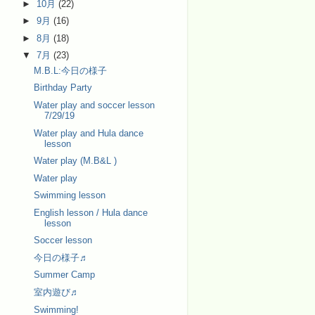
►
10月
(22)
►
9月
(16)
►
8月
(18)
▼
7月
(23)
M.B.L:今日の様子
Birthday Party
Water play and soccer lesson
7/29/19
Water play and Hula dance
lesson
Water play (M.B&L )
Water play
Swimming lesson
English lesson / Hula dance
lesson
Soccer lesson
今日の様子♬
Summer Camp
室内遊び♬
Swimming!