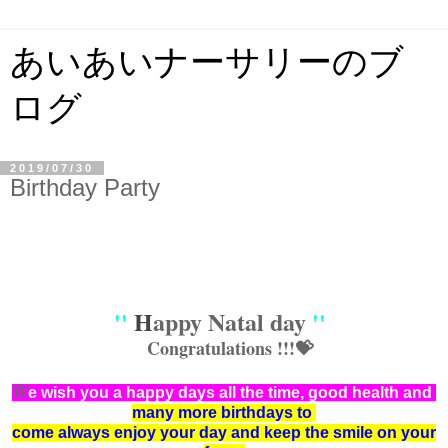
あいあいナーサリーのブ
ログ
2019/07/30
Birthday Party
''
H
appy Natal day
''
Congratulations !!!💝
W
e wish you a happy days all the time, good health and
many more birthdays to
come always enjoy your day and keep the smile on your