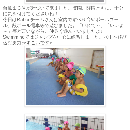
台風１３号が近づいて来ました。登園、降園ともに、十分
に気を付けてくださいね！
今日はRabbitチームさんは室内ですべり台やボールプー
ル、段ボール電車等で遊びました。「いれて～」「いいよ
～」等と言いながら、仲良く遊んでいましたよ♪
Swimmingではジャンプを中心に練習しました。水中へ飛び
込む勇気☆すごいです♬