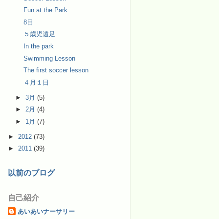
Fun at the Park
8日
５歳児遠足
In the park
Swimming Lesson
The first soccer lesson
４月１日
►
3月
(5)
►
2月
(4)
►
1月
(7)
►
2012
(73)
►
2011
(39)
以前のブログ
自己紹介
あいあいナーサリー