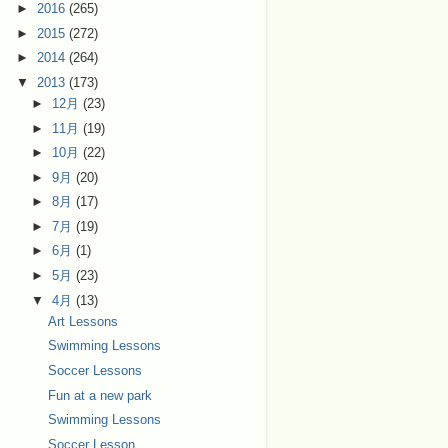
►
2016
(265)
►
2015
(272)
►
2014
(264)
▼
2013
(173)
►
12月
(23)
►
11月
(19)
►
10月
(22)
►
9月
(20)
►
8月
(17)
►
7月
(19)
►
6月
(1)
►
5月
(23)
▼
4月
(13)
Art Lessons
Swimming Lessons
Soccer Lessons
Fun at a new park
Swimming Lessons
Soccer Lesson