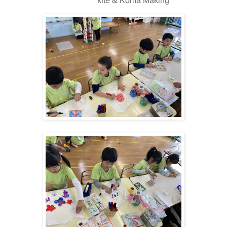
'' kite & Koma Making ''