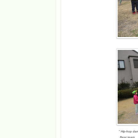
'' Hip-hop danc
Bear team