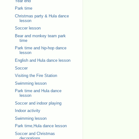
Year end
Park time
Christmas party & Hula dance
lesson
Soccer lesson
Bear and monkey team park
time
Park time and hip-hop dance
lesson
English and Hula dance lesson
Soccer
Visiting the Fire Station
Swimming lesson
Park time and Hula dance
lesson
Soccer and indoor playing
Indoor activity
Swimming lesson
Park time,Hula dance lesson
Soccer and Christmas
decorations