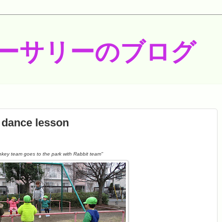
ーサリーのブログ
 dance lesson
key team goes to the park with Rabbit team''