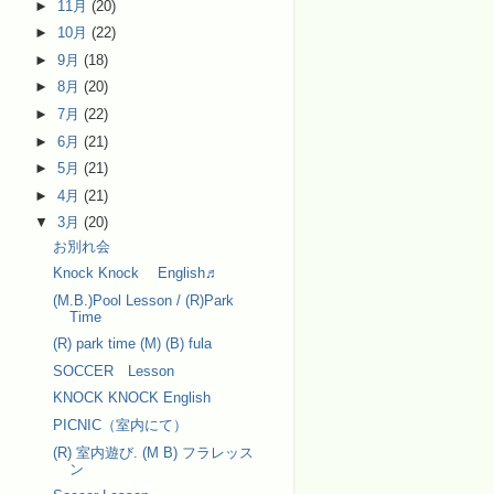
►
11月
(20)
►
10月
(22)
►
9月
(18)
►
8月
(20)
►
7月
(22)
►
6月
(21)
►
5月
(21)
►
4月
(21)
▼
3月
(20)
お別れ会
Knock Knock English♬
(M.B.)Pool Lesson / (R)Park
Time
(R) park time (M) (B) fula
SOCCER Lesson
KNOCK KNOCK English
PICNIC（室内にて）
(R) 室内遊び. (M B) フラレッス
ン