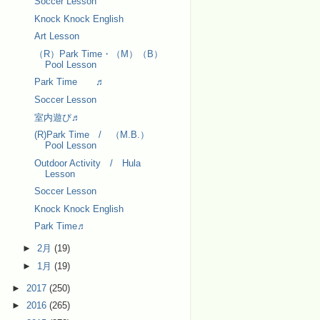
Soccer Lesson
Knock Knock English
Art Lesson
（R）Park Time・（M）（B）
Pool Lesson
Park Time ♬
Soccer Lesson
室内遊び♬
(R)Park Time / （M.B.）
Pool Lesson
Outdoor Activity / Hula
Lesson
Soccer Lesson
Knock Knock English
Park Time♬
►
2月
(19)
►
1月
(19)
►
2017
(250)
►
2016
(265)