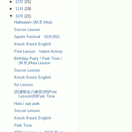
►
12月
(21)
►
11月
(19)
▼
10月
(21)
Halloween /(M.B.)Hula
Soccer Lesson
Sports Festival 10月28日
Knock Knock English
Pool Lesson Indoor Activty
Birthday Party / Park Time /
(M.B.)Hula Lesson
Soccer Lesson
Knock Knock English
Art Lesson
(B)運動会の練習/(M)Pool
Lesson/(R)Park Time
Hula / aiai park
Soccer Lesson
Knock Knock English
Park Time