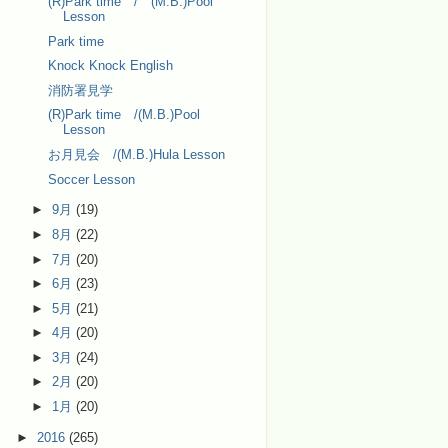
(R)Park time / (M.B.)Pool
Lesson
Park time
Knock Knock English
消防署見学
(R)Park time /(M.B.)Pool
Lesson
お月見会 /(M.B.)Hula Lesson
Soccer Lesson
►
9月
(19)
►
8月
(22)
►
7月
(20)
►
6月
(23)
►
5月
(21)
►
4月
(20)
►
3月
(24)
►
2月
(20)
►
1月
(20)
►
2016
(265)