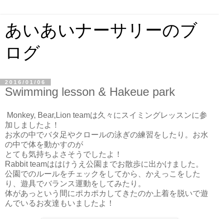
あいあいナーサリーのブ
ログ
2016/01/06
Swimming lesson & Hakeue park
Monkey, Bear,Lion teamは久々にスイミングレッスンに参
加しましたよ！
お水の中でバタ足やクロールの泳ぎの練習をしたり。お水
の中で体を動かすのが
とても気持ちよさそうでしたよ！
Rabbit teamははけうえ公園までお散歩に出かけました。
公園でのルールをチェックをしてから、かえっこをした
り、遊具でバランス運動をしてみたり。
体があっという間にポカポカしてきたのか上着を脱いで遊
んでいるお友達もいましたよ！