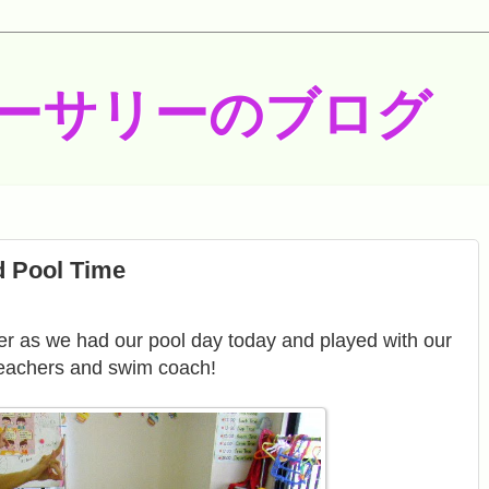
ーサリーのブログ
 Pool Time
ter as we had our pool day today and played with our
eachers and swim coach!