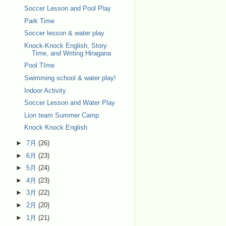
Soccer Lesson and Pool Play
Park Time
Soccer lesson & water play
Knock-Knock English, Story
Time, and Writing Hiragana
Pool TIme
Swimming school & water play!
Indoor Activity
Soccer Lesson and Water Play
Lion team Summer Camp
Knock Knock English
►
7月
(26)
►
6月
(23)
►
5月
(24)
►
4月
(23)
►
3月
(22)
►
2月
(20)
►
1月
(21)