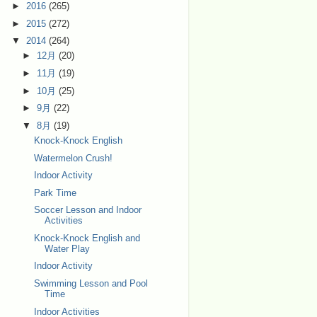
►
2016
(265)
►
2015
(272)
▼
2014
(264)
►
12月
(20)
►
11月
(19)
►
10月
(25)
►
9月
(22)
▼
8月
(19)
Knock-Knock English
Watermelon Crush!
Indoor Activity
Park Time
Soccer Lesson and Indoor
Activities
Knock-Knock English and
Water Play
Indoor Activity
Swimming Lesson and Pool
Time
Indoor Activities