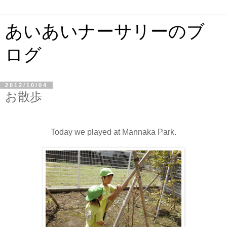
あいあいナーサリーのブ
ログ
2012/10/04
お散歩
Today we played at Mannaka Park.