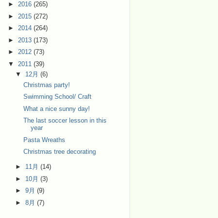
►
2016
(265)
►
2015
(272)
►
2014
(264)
►
2013
(173)
►
2012
(73)
▼
2011
(39)
▼
12月
(6)
Christmas party!
Swimming School/ Craft
What a nice sunny day!
The last soccer lesson in this
year
Pasta Wreaths
Christmas tree decorating
►
11月
(14)
►
10月
(3)
►
9月
(9)
►
8月
(7)