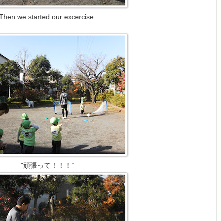
Then we started our excercise.
"頑張って！！！”