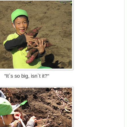
"It`s so big, isn`t it?"