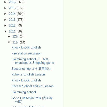
►
2016
(265)
►
2015
(272)
►
2014
(264)
►
2013
(173)
►
2012
(73)
▼
2011
(39)
►
12月
(6)
▼
11月
(14)
Knock knock English
Fire station excursion
Swimming school ／ Mat
exercises & Shopping game
Soccer school & 七五三詣り
Robert's English Lesson
Knock knock English
Soccer School and Art Lesson
Swimming school
Go to Furutenjin Park (古天神
公園)